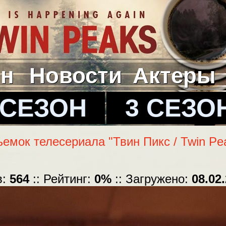
йн
Новости
Актеры
 СЕЗОН
3 СЕЗО
ъемок телесериала "Твин Пикс / Twin Pe
в:
564
:: Рейтинг:
0%
:: Загружено:
08.02