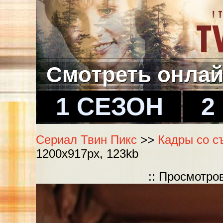
Смотреть онла
1 СЕЗОН
2
Сериал Твин Пикс
>>
Кадры со с
1200x917px, 123kb
:: Просмотро