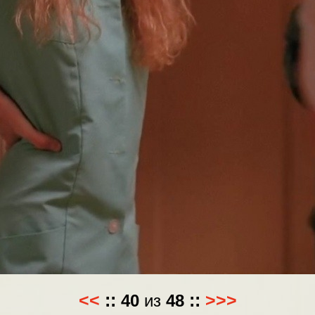
<<
::
40
из
48
::
>>>