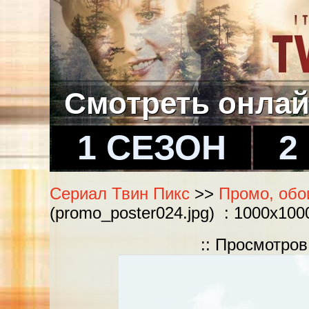
Смотреть онла
1 СЕЗОН
2
Сериал Твин Пикс
>>
Промо, обои
(promo_poster024.jpg) : 1000x100
:: Просмотров