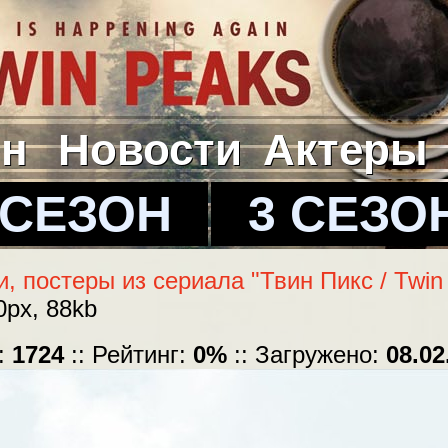
йн
Новости
Актеры
 СЕЗОН
3 СЕЗО
, постеры из сериала "Твин Пикс / Twin
0px, 88kb
:
1724
:: Рейтинг:
0%
:: Загружено:
08.02