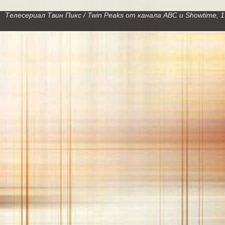
Телесериал Твин Пикс / Twin Peaks от канала ABC и Showtime,