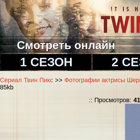
Смотреть онлайн
1 СЕЗОН
2 С
Сериал Твин Пикс
>>
Фотографии актрисы Шерил
85kb
:: Просмотров:
4