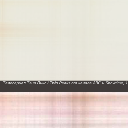
Телесериал Твин Пикс / Twin Peaks от канала ABC и Showtime,