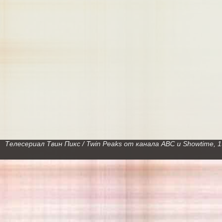
Телесериал Твин Пикс / Twin Peaks от канала ABC и Showtime,