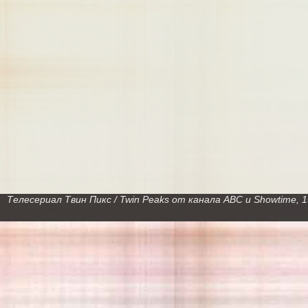
Телесериал Твин Пикс / Twin Peaks от канала ABC и Showtime,