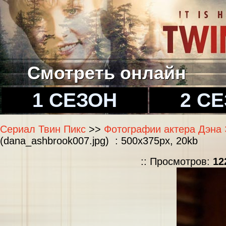
Смотреть онлайн
1 СЕЗОН
2 С
Сериал Твин Пикс
>>
Фотографии актера Дэна Э
(dana_ashbrook007.jpg) : 500x375px, 20kb
:: Просмотров:
12