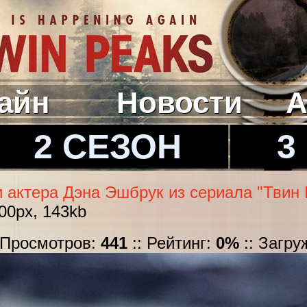
айн
Новости
А
2 СЕЗОН
3
 актера Дэна Эшбрук из сериала "Твин П
00px, 143kb
: Просмотров:
441
:: Рейтинг:
0%
:: Загру