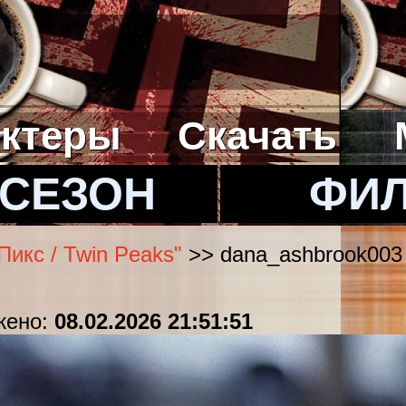
ктеры
Скачать
 СЕЗОН
ФИ
икс / Twin Peaks"
>> dana_ashbrook003
жено:
08.02.2026 21:51:51