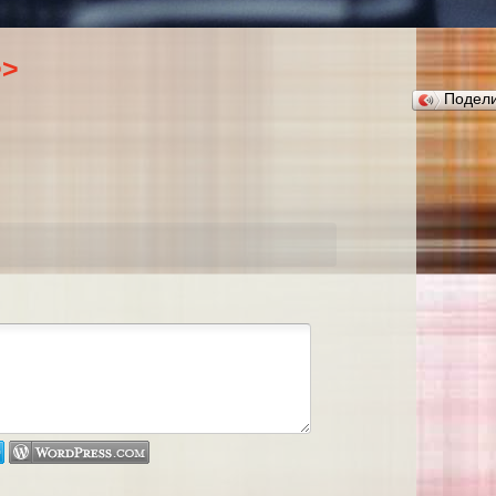
>>
Подел