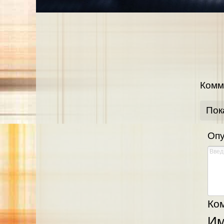
Комм
Пок
Опу
Ком
И